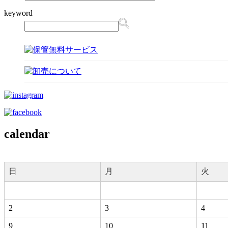
keyword
calendar
日
月
火
2
3
4
9
10
11