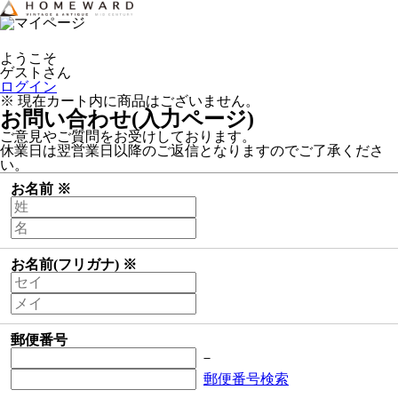
ようこそ
ゲストさん
ログイン
※ 現在カート内に商品はございません。
お問い合わせ(入力ページ)
ご意見やご質問をお受けしております。
休業日は翌営業日以降のご返信となりますのでご了承くださ
い。
お名前
※
お名前(フリガナ)
※
郵便番号
－
郵便番号検索