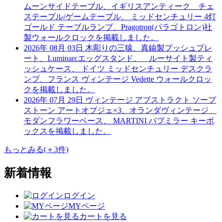
ムーンサイドテーブル、イギリスアンティーク チェ
ステーブル/ゲームテーブル、 ミッドセンチュリー 4灯
ゴールド テーブルランプ、Pragotron(パラゴトロン)社
製ウォールクロックを掲載しました。
2026年 08月 03日
木彫りの三猿、真鍮製プッシュプレ
ート、Luminarcエッグスタンド、 ルーサイト製ティ
ッシュケース、 ドイツ ミッドセンチュリー デスクラ
ンプ、フランス ヴィンテージ Vedette ウォールクロッ
クを掲載しました。
2026年 07月 29日
ヴィンテージ アブストラクト ソープ
ストーン アートオブジェ×3、オランダヴィンテージ
モダンフラワーベース、 MARTINI パブミラー キーボ
ックスを掲載しました。
もっとみる(＋3件)
新着情報
ログイン
MYページ
カートを見る