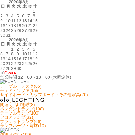
2026年8月
日
月
火
水
木
金
土
1
2
3
4
5
6
7
8
9
10
11
12
13
14
15
16
17
18
19
20
21
22
23
24
25
26
27
28
29
30
31
2026年9月
日
月
火
水
木
金
土
1
2
3
4
5
6
7
8
9
10
11
12
13
14
15
16
17
18
19
20
21
22
23
24
25
26
27
28
29
30
※
Close
営業時間 12：00～18：00 (木曜定休)
テーブル・デスク(85)
チェア・ソファ(155)
サイドボード・カップボード・その他家具(70)
関連商品用電球(8)
ペンダントランプ(100)
テーブルランプ(100)
フロアランプ(32)
ブラケットランプ(66)
ランプパーツ・電球(10)
壁掛け時計(109)