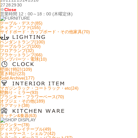
20
21
22
23
24
25
26
27
28
29
30
※
Close
営業時間 12：00～18：00 (木曜定休)
テーブル・デスク(85)
チェア・ソファ(155)
サイドボード・カップボード・その他家具(70)
ペンダントランプ(100)
テーブルランプ(100)
フロアランプ(32)
ブラケットランプ(66)
ランプパーツ・電球(10)
壁掛け時計(109)
置き時計(23)
Sold Archive(177)
マガジンラック・コートラック・etc(24)
壁飾り・ミラー(93)
プランター・フラワーベース(70)
オブジェ・その他(189)
ラグマット(38)
キッチン&食器(63)
カウンター(78)
ディスプレイテーブル(49)
ショーケース・シェルフ(42)
トランク・ボックス・バスケット(37)