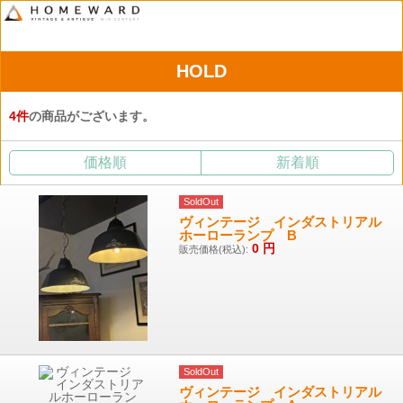
HOLD
4
件
の商品がございます。
価格順
新着順
SoldOut
ヴィンテージ インダストリアル
ホーローランプ B
0
円
販売価格(税込):
SoldOut
ヴィンテージ インダストリアル