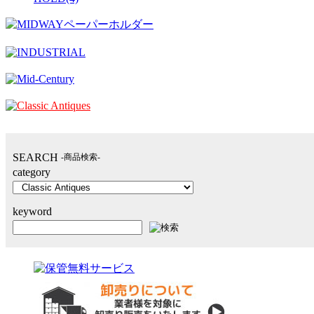
SEARCH
-商品検索-
category
keyword