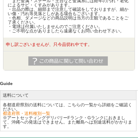
また金属・スチール・土台など金属系には経年の汚れ・老化
によるサビ・くすみがあります。
・出品の際は、細部まで注意して確認をしておりますが、細か
い傷・汚れ等見落としがある場合もございます。
・色相、ダメージなどの商品説明は当方の主観であることをご
了承ください。
・電球は付属いたしませんのでご注意ください。
・ご不明な点がありましたら遠慮なくお問い合わせ下さい。
申し訳ございませんが、只今品切れ中です。
Guide
送料について
各都道府県別の送料については、こちらの一覧から詳細をご確認く
ださい。
都道府県・送料種別一覧
※アートセッティングデリバリーFランク・Gランクにおきまし
て、沖縄への発送はできません。また離島へは別途送料がかかりま
す。