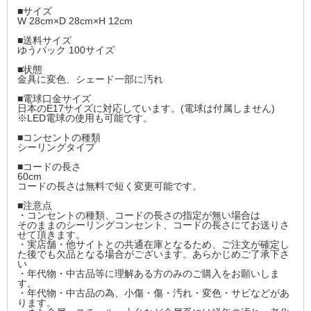
■サイズ
W 28cm×D 28cm×H 12cm
■送料サイズ
ゆうパック 100サイズ
■状態
金具に変色、シェード一部に汚れ
■電球口金サイズ
日本のE17サイズに対応しています。(電球は付属しません)
※LED電球の使用も可能です。
■コンセントの種類
シーリングタイプ
■コードの長さ
60cm
コードの長さは無料で短く変更可能です。
■注意点
・コンセントの種類、コードの長さの指定が無い場合は
そのままのシーリングコンセント、コードの長さにてお送りさ
せて頂きます。
・実店舗・他サイトとの共通在庫となるため、ご注文が確定し
た後でも欠品となる場合がございます。あらかじめご了承下さ
い
・年代物・中古品等に理解ある方のみのご購入をお願いしま
す。
・年代物・中古品の為、小傷・傷・汚れ・変色・サビなどがあ
ります。