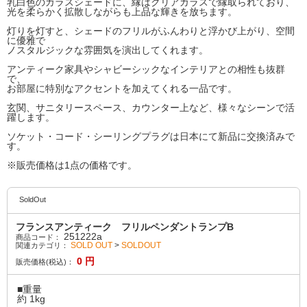
乳白色のガラスシェードに、縁はクリアガラスで縁取られており、
光を柔らかく拡散しながらも上品な輝きを放ちます。
灯りを灯すと、シェードのフリルがふんわりと浮かび上がり、空間
に優雅で
ノスタルジックな雰囲気を演出してくれます。
アンティーク家具やシャビーシックなインテリアとの相性も抜群
で、
お部屋に特別なアクセントを加えてくれる一品です。
玄関、サニタリースペース、カウンター上など、様々なシーンで活
躍します。
ソケット・コード・シーリングプラグは日本にて新品に交換済みで
す。
※販売価格は1点の価格です。
SoldOut
フランスアンティーク フリルペンダントランプB
251222a
商品コード：
SOLD OUT
>
SOLDOUT
関連カテゴリ：
0
円
販売価格(税込)：
■重量
約 1kg