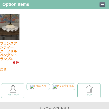
Option items
フランスア
ンティー
ク フリル
ペンダント
ランプA
0 円
戻る
ようこそ ゲストさん