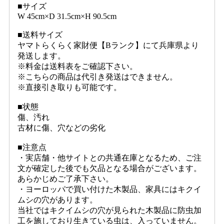
■サイズ
W 45cm×D 31.5cm×H 90.5cm
■送料サイズ
ヤマトらくらく家財便【Bランク】にて兵庫県より
発送します。
※料金は送料表をご確認下さい。
※こちらの商品は代引き発送はできません。
※直接引き取りも可能です。
■状態
傷、汚れ
古材に傷、穴などの劣化
■注意点
・実店舗・他サイトとの共通在庫となるため、ご注
文が確定した後でも欠品となる場合がございます。
あらかじめご了承下さい。
・ヨーロッパで買い付けた木製品、家具にはキクイ
ムシの穴があります。
当社ではキクイムシの穴が見られた木製品に防虫加
工を施しており生きている虫は、入っていません。