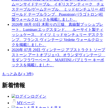
ムーンサイドテーブル、イギリスアンティーク チェ
ステーブル/ゲームテーブル、 ミッドセンチュリー 4灯
ゴールド テーブルランプ、Pragotron(パラゴトロン)社
製ウォールクロックを掲載しました。
2026年 08月 03日
木彫りの三猿、真鍮製プッシュプレ
ート、Luminarcエッグスタンド、 ルーサイト製ティ
ッシュケース、 ドイツ ミッドセンチュリー デスクラ
ンプ、フランス ヴィンテージ Vedette ウォールクロッ
クを掲載しました。
2026年 07月 29日
ヴィンテージ アブストラクト ソープ
ストーン アートオブジェ×3、オランダヴィンテージ
モダンフラワーベース、 MARTINI パブミラー キーボ
ックスを掲載しました。
もっとみる(＋3件)
新着情報
ログイン
MYページ
カートを見る