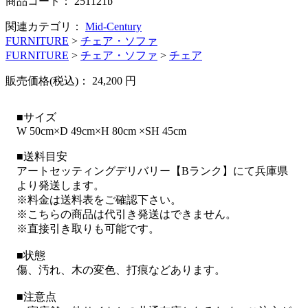
商品コード：
251121b
関連カテゴリ：
Mid-Century
FURNITURE
>
チェア・ソファ
FURNITURE
>
チェア・ソファ
>
チェア
販売価格(税込)：
24,200
円
■サイズ
W 50cm×D 49cm×H 80cm ×SH 45cm
■送料目安
アートセッティングデリバリー【Bランク】にて兵庫県
より発送します。
※料金は送料表をご確認下さい。
※こちらの商品は代引き発送はできません。
※直接引き取りも可能です。
■状態
傷、汚れ、木の変色、打痕などあります。
■注意点