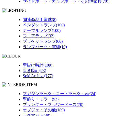
サイドボード・カップボード・その他家具(70)
関連商品用電球(8)
ペンダントランプ(100)
テーブルランプ(100)
フロアランプ(32)
ブラケットランプ(66)
ランプパーツ・電球(10)
壁掛け時計(109)
置き時計(23)
Sold Archive(177)
マガジンラック・コートラック・etc(24)
壁飾り・ミラー(93)
プランター・フラワーベース(70)
オブジェ・その他(189)
ラグマット(38)