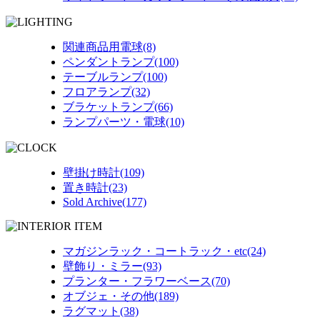
関連商品用電球(8)
ペンダントランプ(100)
テーブルランプ(100)
フロアランプ(32)
ブラケットランプ(66)
ランプパーツ・電球(10)
壁掛け時計(109)
置き時計(23)
Sold Archive(177)
マガジンラック・コートラック・etc(24)
壁飾り・ミラー(93)
プランター・フラワーベース(70)
オブジェ・その他(189)
ラグマット(38)