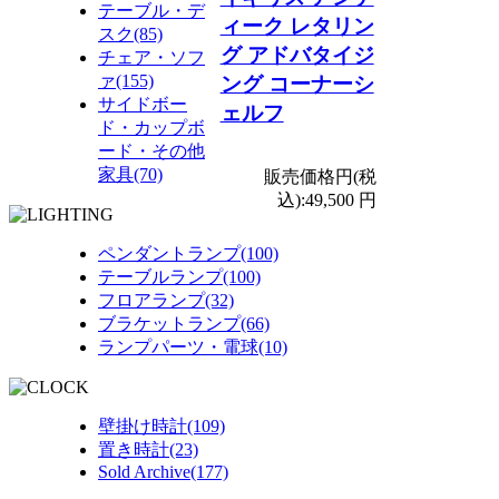
テーブル・デ
ィーク レタリン
スク(85)
グ アドバタイジ
チェア・ソフ
ァ(155)
ング コーナーシ
サイドボー
ェルフ
ド・カップボ
ード・その他
家具(70)
販売価格円(税
込):
49,500 円
ペンダントランプ(100)
テーブルランプ(100)
フロアランプ(32)
ブラケットランプ(66)
ランプパーツ・電球(10)
壁掛け時計(109)
置き時計(23)
Sold Archive(177)