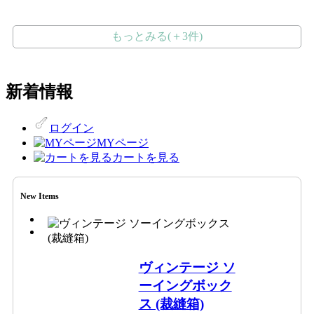
もっとみる(＋3件)
新着情報
ログイン
MYページ
カートを見る
New Items
ヴィンテージ ソ
ーイングボック
ス (裁縫箱)