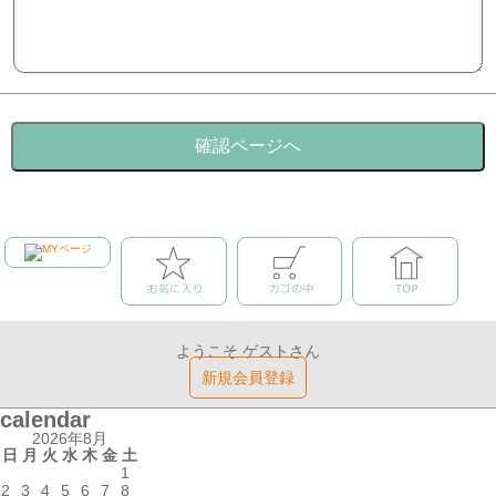
ようこそ ゲストさん
新規会員登録
calendar
2026年8月
日
月
火
水
木
金
土
1
2
3
4
5
6
7
8