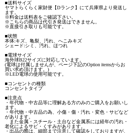
■送料サイズ
ヤマトらくらく家財便【Dランク】にて兵庫県より発送し
ます。
※料金は送料表をご確認下さい。
※こちらの商品は代引き発送はできません。
※直接引き取りも可能です。
■状態
本体:キズ、亀裂、汚れ、へこみキズ
シェード:シミ、汚れ、ほつれ
■電球サイズ
海外球B22サイズに対応しています。
(電球は付属しませんが、ページ下記のOption itemsからお
買い求め頂けます。)
※LED電球の使用可能です。
■コンセントの種類
コンセントタイプ
■注意点
・年代物・中古品等に理解ある方のみのご購入をお願いし
ます。
・年代物・中古品の為、小傷・傷・汚れ・変色・サビなど
があります。
また金属・スチール・土台など金属系には経年の汚れ・
老化によるサビ・くすみがあります。
・出品の際は、細部まで注意して確認をしておりますが、