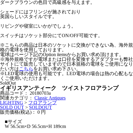
ダークブラウンの色目で高級感を与えます。
シェードにはフリンジが施されており
英国らしいスタイルです。
リビングや寝室にいかがでしょう。
スイッチはソケット部分にてON/OFF可能です。
※こちらの商品は日本のソケットに交換ができない為、海外規
格の電球を使用しております。
電球はページ下記のOption itemsからお買い求め頂けます。
※海外規格ですが電球または口径を変換するアダプターも弊社
サイトにて販売していますので日本規格の電球をご使用になり
たい方は
こちら
をお買い求め下さい。
※LED電球の使用も可能です。LED電球の場合は熱の心配もな
くご使用いただけます。
SoldOut
イギリスアンティーク ツイストフロアランプ
商品コード：
20180703a
関連カテゴリ：
Classic Antiques
LIGHTING
>
フロアランプ
SOLD OUT
>
SOLDOUT
販売価格(税込)：
0
円
■サイズ
W 56.5cm×D 56.5cm×H 189cm