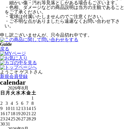
細かい傷・汚れ等見落としがある場合もございます。
・色相、ダメージなどの商品説明は当方の主観であること
をご了承ください。
・電球は付属いたしませんのでご注意ください。
・ご不明な点がありましたら遠慮なくお問い合わせ下さ
い。
申し訳ございませんが、只今品切れ中です。
Guide
戻る
ようこそ ゲストさん
新規会員登録
calendar
2026年8月
日
月
火
水
木
金
土
1
2
3
4
5
6
7
8
9
10
11
12
13
14
15
16
17
18
19
20
21
22
23
24
25
26
27
28
29
30
31
2026年9月