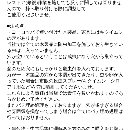
レストア(修復)作業を施しても反りに関しては直りませ
んので、枠へ取り付ける際に調整して
ご使用くださいませ。
■注意点
・ヨーロッパで買い付けた木製品、家具にはキクイムシ
の穴があります。
当社では全ての木製品に防虫加工を施しており生きてい
る虫は、入っていません。
穴が空いているということは成虫になり穴から巣立って
います。
念のため穴にもしっかりと殺虫剤を入れております。
万が一、木製品の穴から木屑が出てきたり、虫や卵が入
っていた場合は市販の殺虫スプレー(キクイムシ、シロ
アリ用など)を穴に噴射してくださいませ。
これらによる責任は当店では責任を負いかねますのであ
らかじめご了承ください。
またパテ埋め処理もしておりますが、穴が多すぎる場合
や雰囲気を損なってしまう場合は全てにパテ埋め処理は
行ってはおりません。
・年代物・中古品等に理解ある方のみのご購入をお願い