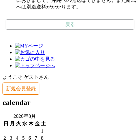
におきまして、沖縄への発送はできません。また離島
へは別途送料がかかります。
戻る
ようこそ ゲストさん
新規会員登録
calendar
2026年8月
日
月
火
水
木
金
土
1
2
3
4
5
6
7
8