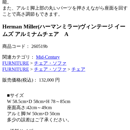
能。
また、アルミ脚上部の丸いパーツを押さえながら座面を回す
ことで高さ調節もできます。
Herman Miller(ハーマンミラー)ヴィンテージ イー
ムズ アルミナムチェア A
商品コード：
260519b
関連カテゴリ：
Mid-Century
FURNITURE
>
チェア・ソファ
FURNITURE
>
チェア・ソファ
>
チェア
販売価格(税込)：
132,000
円
■サイズ
W 58.5cm×D 58cm×H 78～85cm
座面高さ:42cm～49cm
アルミ脚:W 50cm×D 50cm
多少の誤差はご了承ください。