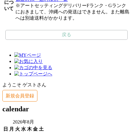
につ
※アートセッティングデリバリーFランク・Gランク
いて
におきまして、沖縄への発送はできません。また離島
へは別途送料がかかります。
戻る
ようこそ ゲストさん
新規会員登録
calendar
2026年8月
日
月
火
水
木
金
土