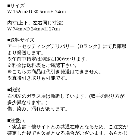
■サイズ
W 152cm×D 30.5cm×H 74cm
内寸(上下、左右同じ寸法)
W 74cm×D 24cm×H 27cm
■送料サイズ
アートセッティングデリバリー【Dランク】にて兵庫県
より発送します。
※午前中指定は別途\1100かかります。
※料金は送料表をご確認下さい。
※こちらの商品は代引き発送はできません。
※直接引き取りも可能です。
■状態
右側左のガラス扉は新調しています。(取手の彫り方が
多少異なります。)
傷、染み、汚れがあります。
■注意点
・実店舗・他サイトとの共通在庫となるため、ご注文が
確定した後でも欠品となる場合がございます。あらかじ