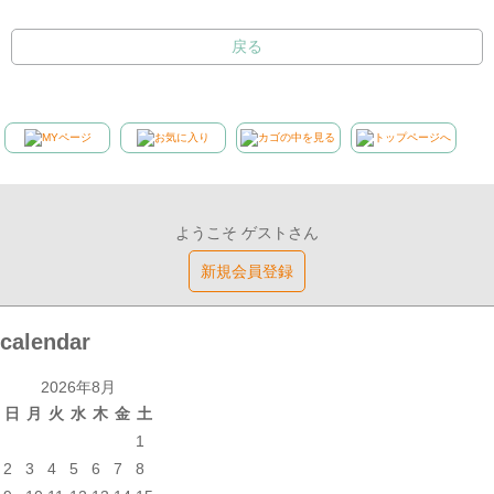
戻る
ようこそ ゲストさん
新規会員登録
calendar
2026年8月
日
月
火
水
木
金
土
1
2
3
4
5
6
7
8