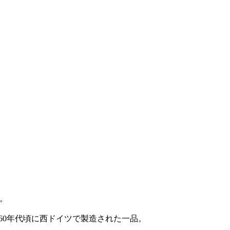
。
、1950〜60年代頃に西ドイツで製造された一品。