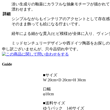
淡い生成りの釉薬にカラフルな抽象モチーフが描かれて
漂わせます。
詳細
シンプルながらもインテリアのアクセントとして存在感
そのまま飾っても絵になる佇まいです。
経年による細かな貫入(ヒビ模様)が全体に入り、ヴィ
ミッドセンチュリーデザインや西ドイツ陶器をお探しの
申し訳ございませんが、只今品切れ中です。
Guide
■サイズ
W 20cm×D 20cm×H 30cm
口幅
φ10cm
■送料サイズ
ゆうパック 140サイズ