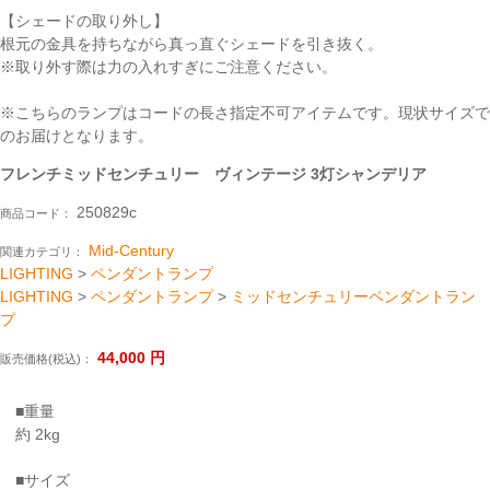
【シェードの取り外し】
根元の金具を持ちながら真っ直ぐシェードを引き抜く。
※取り外す際は力の入れすぎにご注意ください。
※こちらのランプはコードの長さ指定不可アイテムです。現状サイズで
のお届けとなります。
フレンチミッドセンチュリー ヴィンテージ 3灯シャンデリア
250829c
商品コード：
Mid-Century
関連カテゴリ：
LIGHTING
>
ペンダントランプ
LIGHTING
>
ペンダントランプ
>
ミッドセンチュリーペンダントラン
プ
44,000
円
販売価格(税込)：
■重量
約 2kg
■サイズ