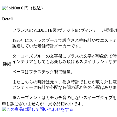
0
円（税込）
Detail
フランスのVEDETTE製(ヴデット)のヴィンテージ壁掛
1920年にストラスブールで設立され柱時計やウエスト
製造していた老舗時計メーカーです。
ターコイズブルーの文字盤にブラスの文字が印象的で時
インテリアとしてもお楽しみ頂けるスタイリッシュなデ
詳細
ベースはプラスチック製で軽量。
またこちらの時計は元々、巻き時計でしたが取り外し電
アンティーク時計で心配な時間の遅れ等の心配はありま
※ムーブメントはカチカチ音のしないスイープタイプを
申し訳ございませんが、只今品切れ中です。