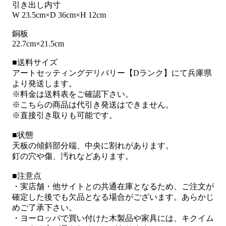
引き出し内寸
W 23.5cm×D 36cm×H 12cm
銅板
22.7cm×21.5cm
■送料サイズ
アートセッティングデリバリー【Dランク】にて兵庫県
より発送します。
※料金は送料表をご確認下さい。
※こちらの商品は代引き発送はできません。
※直接引き取りも可能です。
■状態
天板の傾斜部分端、中央に割れがあります。
釘の穴や傷、汚れなどあります。
■注意点
・実店舗・他サイトとの共通在庫となるため、ご注文が
確定した後でも欠品となる場合がございます。あらかじ
めご了承下さい。
・ヨーロッパで買い付けた木製品や家具には、キクイム