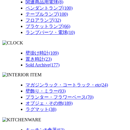
関連商品用電球(8)
ペンダントランプ(100)
テーブルランプ(100)
フロアランプ(32)
ブラケットランプ(66)
ランプパーツ・電球(10)
壁掛け時計(109)
置き時計(23)
Sold Archive(177)
マガジンラック・コートラック・etc(24)
壁飾り・ミラー(93)
プランター・フラワーベース(70)
オブジェ・その他(189)
ラグマット(38)
キッチン&食器(63)