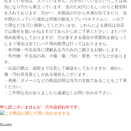
生きている虫は、入っていません。穴が空いているということは成
虫になり穴から巣立っています。念のため穴にもしっかりと殺虫剤
を入れております。万が一、木製品の穴から木屑が出てきたり、虫
や卵が入っていた場合は市販の殺虫スプレー(キクイムシ、シロア
リ用など)を穴に噴射してくださいませ。これらによる責任は当店
では責任を負いかねますのであらかじめご了承ください。またパテ
埋め処理もしておりますが、穴が多すぎる場合や雰囲気を損なって
しまう場合は全てにパテ埋め処理は行ってはおりません。
・年代物・中古品等に理解ある方のみのご購入をお願いします。
・年代物・中古品の為、小傷・傷・汚れ・変色・サビなどがありま
す。
・出品の際は、細部まで注意して確認をしておりますが、細かい
傷・汚れ等見落としがある場合もございます。
・色相、ダメージなどの商品説明は当方の主観であることをご了承
ください。
・ご不明な点がありましたら遠慮なくお問い合わせ下さい。
申し訳ございませんが、只今品切れ中です。
Guide