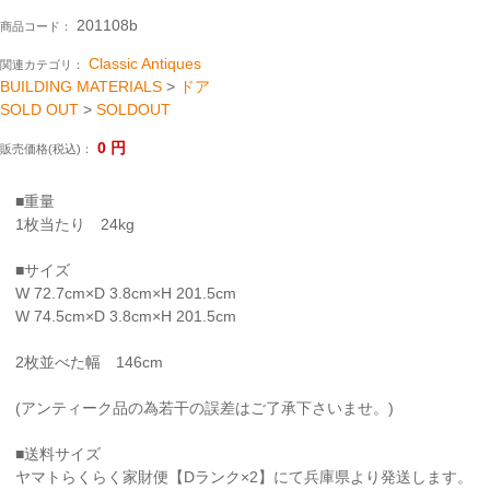
201108b
商品コード：
Classic Antiques
関連カテゴリ：
BUILDING MATERIALS
>
ドア
SOLD OUT
>
SOLDOUT
0
円
販売価格(税込)：
■重量
1枚当たり 24kg
■サイズ
W 72.7cm×D 3.8cm×H 201.5cm
W 74.5cm×D 3.8cm×H 201.5cm
2枚並べた幅 146cm
(アンティーク品の為若干の誤差はご了承下さいませ。)
■送料サイズ
ヤマトらくらく家財便【Dランク×2】にて兵庫県より発送します。