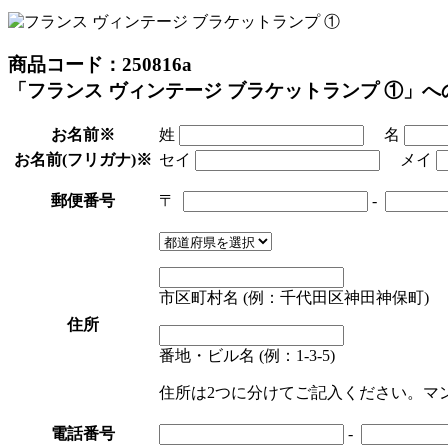
商品コード：250816a
「フランス ヴィンテージ ブラケットランプ ①」
お名前
※
姓
名
お名前(フリガナ)
※
セイ
メイ
郵便番号
〒
-
市区町村名 (例：千代田区神田神保町)
住所
番地・ビル名 (例：1-3-5)
住所は2つに分けてご記入ください。マ
電話番号
-