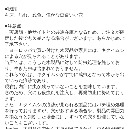
■状態
キズ、汚れ、変色、僅かな虫食い小穴
■注意点
・実店舗・他サイトとの共通在庫となるため、ご注文が確
定した後でも欠品となる場合がございます。あらかじめご
了承下さい。
・ヨーロッパで買い付けた木製品や家具には、キクイムシ
による穴が見られることがあります。
当店では、こうした木製品に対して防虫処理を施してお
り、生きた虫は含まれておりません。
これらの穴は、キクイムシがすでに成虫となって木から出
ていった痕跡であり、
現在は内部に虫が残っていないことを意味しています。
念のため、穴にも殺虫剤を注入し、再発防止に努めており
ます。
また、キクイムシの痕跡が見られる製品にはパテ埋め処理
を行っておりますが、穴が多すぎる場合や、製品の雰囲気
を損なうと判断した場合には、すべての穴を処理していな
いこともございます。
万が一、木製品の穴から木屑が出てきたり、虫や卵が確認