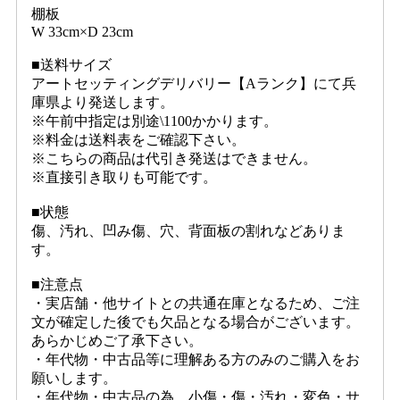
棚板
W 33cm×D 23cm
■送料サイズ
アートセッティングデリバリー【Aランク】にて兵
庫県より発送します。
※午前中指定は別途\1100かかります。
※料金は送料表をご確認下さい。
※こちらの商品は代引き発送はできません。
※直接引き取りも可能です。
■状態
傷、汚れ、凹み傷、穴、背面板の割れなどありま
す。
■注意点
・実店舗・他サイトとの共通在庫となるため、ご注
文が確定した後でも欠品となる場合がございます。
あらかじめご了承下さい。
・年代物・中古品等に理解ある方のみのご購入をお
願いします。
・年代物・中古品の為、小傷・傷・汚れ・変色・サ