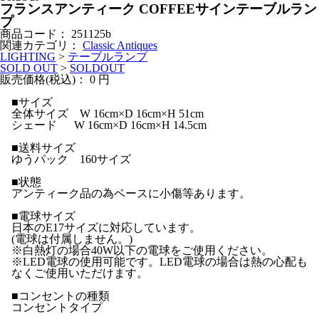
フランスアンティーク COFFEEサインテーブルラン
プ
商品コード：
251125b
関連カテゴリ：
Classic Antiques
LIGHTING
>
テーブルランプ
SOLD OUT
>
SOLDOUT
販売価格(税込)：
0
円
■サイズ
全体サイズ W 16cm×D 16cm×H 51cm
シェード W 16cm×D 16cm×H 14.5cm
■送料サイズ
ゆうパック 160サイズ
■状態
アンティーク品の為ベースに小傷等あります。
■電球サイズ
日本のE17サイズに対応しています。
(電球は付属しません。)
※白熱灯の場合40W以下の電球をご使用ください。
※LED電球の使用可能です。LED電球の場合は熱の心配も
なくご使用いただけます。
■コンセントの種類
コンセントタイプ