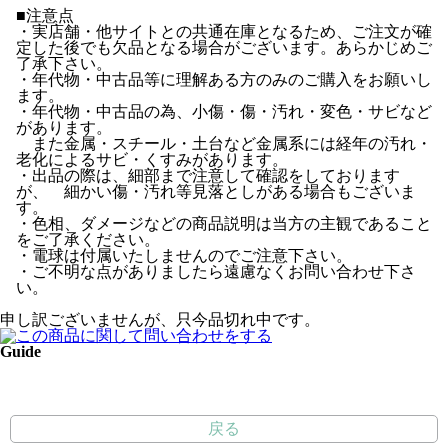
■注意点
・実店舗・他サイトとの共通在庫となるため、ご注文が確
定した後でも欠品となる場合がございます。あらかじめご
了承下さい。
・年代物・中古品等に理解ある方のみのご購入をお願いし
ます。
・年代物・中古品の為、小傷・傷・汚れ・変色・サビなど
があります。
また金属・スチール・土台など金属系には経年の汚れ・
老化によるサビ・くすみがあります。
・出品の際は、細部まで注意して確認をしております
が、 細かい傷・汚れ等見落としがある場合もございま
す。
・色相、ダメージなどの商品説明は当方の主観であること
をご了承ください。
・電球は付属いたしませんのでご注意下さい。
・ご不明な点がありましたら遠慮なくお問い合わせ下さ
い。
申し訳ございませんが、只今品切れ中です。
Guide
戻る