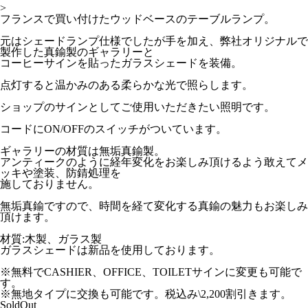
>
フランスで買い付けたウッドベースのテーブルランプ。
元はシェードランプ仕様でしたが手を加え、弊社オリジナルで
製作した真鍮製のギャラリーと
コーヒーサインを貼ったガラスシェードを装備。
点灯すると温かみのある柔らかな光で照らします。
ショップのサインとしてご使用いただきたい照明です。
コードにON/OFFのスイッチがついています。
ギャラリーの材質は無垢真鍮製。
アンティークのように経年変化をお楽しみ頂けるよう敢えてメ
ッキや塗装、防錆処理を
施しておりません。
無垢真鍮ですので、時間を経て変化する真鍮の魅力もお楽しみ
頂けます。
材質:木製、ガラス製
ガラスシェードは新品を使用しております。
※無料でCASHIER、OFFICE、TOILETサインに変更も可能で
す。
※無地タイプに交換も可能です。税込み\2,200割引きます。
SoldOut