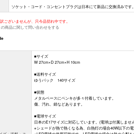
ソケット・コード・コンセントプラグは日本にて新品に交換済みです
訳ございませんが、只今品切れ中です。
de
■サイズ
W 27cm×D 27cm×H 10cm
■送料サイズ
ゆうパック 140サイズ
■状態
メタルベースにペンキが多々付着しています。
傷、汚れ、錆などあります。
■電球サイズ
日本のE17サイズに対応しています。(電球は付属しません
※シェードが熱で熱くなる為、白熱灯の場合40W以下の
イズ・送料・そ
※LED電球の使用可能です。LED電球の場合は熱の心配