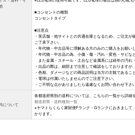
他
■コンセントの種類
コンセントタイプ
■注意点
・実店舗・他サイトとの共通在庫となるため、ご注文が
ご了承下さい。
・年代物・中古品等に理解ある方のみのご購入をお願い
・年代物・中古品の為、小傷・傷・汚れ・変色・サビな
また金属・スチール・土台など金属系には経年の汚れ・
・出品の際は、細部まで注意して確認をしておりますが
・色相、ダメージなどの商品説明は当方の主観であるこ
・電球は付属いたしませんのでご注意下さい。
・ご不明な点がありましたら遠慮なくお問い合わせ下さ
各都道府県別の送料については、こちらの一覧から詳細
都道府県・送料種別一覧
料について
※ヤマトらくらく家財便Fランク・Gランクにおきまして
かります。