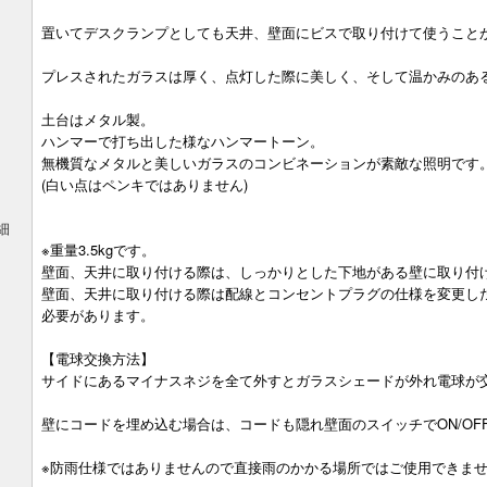
置いてデスクランプとしても天井、壁面にビスで取り付けて使うこと
プレスされたガラスは厚く、点灯した際に美しく、そして温かみのあ
土台はメタル製。
ハンマーで打ち出した様なハンマートーン。
無機質なメタルと美しいガラスのコンビネーションが素敵な照明です
(白い点はペンキではありません)
細
※重量3.5kgです。
壁面、天井に取り付ける際は、しっかりとした下地がある壁に取り付
壁面、天井に取り付ける際は配線とコンセントプラグの仕様を変更し
必要があります。
【電球交換方法】
サイドにあるマイナスネジを全て外すとガラスシェードが外れ電球が
壁にコードを埋め込む場合は、コードも隠れ壁面のスイッチでON/OF
※防雨仕様ではありませんので直接雨のかかる場所ではご使用できま