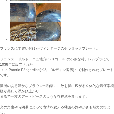
フランスにて買い付けたヴィンテージのセラミックプレート。
フランス・ドルトーニュ地方(ペリゴール)の小さな村、レムブラにて
1938年に設立された
〈La Poterie Périgordine(ペリゴルディン陶房)〉で制作されたプレート
です。
濃淡のある温かなブラウンの釉薬に、放射状に広がる立体的な幾何学模
様が美しく浮かび上がり、
まるで一枚のアートピースのような存在感を放ちます。
光の角度や時間帯によって表情を変える釉薬の艶やかさも魅力のひと
つ。