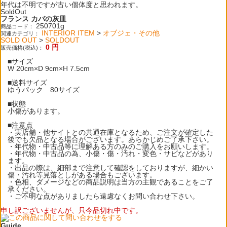
年代は不明ですが古い個体度と思われます。
SoldOut
フランス カバの灰皿
250701g
商品コード：
INTERIOR ITEM
>
オブジェ・その他
関連カテゴリ：
SOLD OUT
>
SOLDOUT
0
円
販売価格(税込)：
■サイズ
W 20cm×D 9cm×H 7.5cm
■送料サイズ
ゆうパック 80サイズ
■状態
小傷があります。
■注意点
・実店舗・他サイトとの共通在庫となるため、ご注文が確定した
後でも欠品となる場合がございます。あらかじめご了承下さい。
・年代物・中古品等に理解ある方のみのご購入をお願いします。
・年代物・中古品の為、小傷・傷・汚れ・変色・サビなどがあり
ます。
・出品の際は、細部まで注意して確認をしておりますが、細かい
傷・汚れ等見落としがある場合もございます。
・色相、ダメージなどの商品説明は当方の主観であることをご了
承ください。
・ご不明な点がありましたら遠慮なくお問い合わせ下さい。
申し訳ございませんが、只今品切れ中です。
Guide