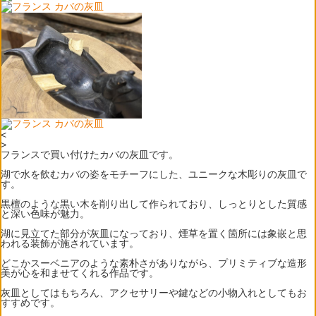
<
>
フランスで買い付けたカバの灰皿です。
湖で水を飲むカバの姿をモチーフにした、ユニークな木彫りの灰皿で
す。
黒檀のような黒い木を削り出して作られており、しっとりとした質感
と深い色味が魅力。
湖に見立てた部分が灰皿になっており、煙草を置く箇所には象嵌と思
われる装飾が施されています。
どこかスーベニアのような素朴さがありながら、プリミティブな造形
美が心を和ませてくれる作品です。
灰皿としてはもちろん、アクセサリーや鍵などの小物入れとしてもお
すすめです。