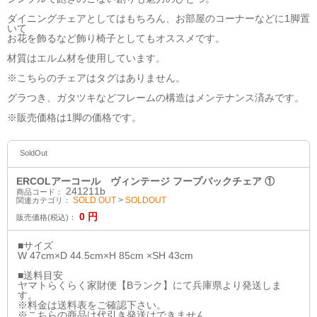
ダイニングチェアとしてはもちろん、お部屋のコーナーなどに1脚置
いて
お花を飾るなど飾り椅子としてもオススメです。
材質はエルム材を使用しています。
※こちらのチェアはタグはありません。
グラつき、ガタツキなどフレームの構造はメンテナンス済みです。
※販売価格は1脚の価格です。
SoldOut
ERCOLアーコール ヴィンテージ フープバックチェア ①
241211b
商品コード：
SOLD OUT
>
SOLDOUT
関連カテゴリ：
0
円
販売価格(税込)：
■サイズ
W 47cm×D 44.5cm×H 85cm ×SH 43cm
■送料目安
ヤマトらくらく家財便【Bランク】にて兵庫県より発送しま
す。
※料金は送料表をご確認下さい。
※こちらの商品は代引き発送はできません。