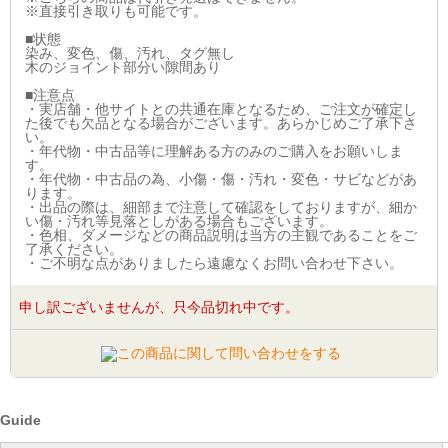
※直接引き取りも可能です。
■状態
染み、変色、傷、汚れ、タグ無し
木のジョイント部分い隙間あり
■注意点
・実店舗・他サイトとの共通在庫となるため、ご注文が確定し
た後でも欠品となる場合がございます。あらかじめご了承下さ
い。
・年代物・中古品等に理解ある方のみのご購入をお願いしま
す。
・年代物・中古品の為、小傷・傷・汚れ・変色・サビなどがあ
ります。
・出品の際は、細部まで注意して確認をしておりますが、細か
い傷・汚れ等見落としがある場合もございます。
・色相、ダメージなどの商品説明は当方の主観であることをご
了承ください。
・ご不明な点がありましたら遠慮なくお問い合わせ下さい。
申し訳ございませんが、只今品切れ中です。
Guide